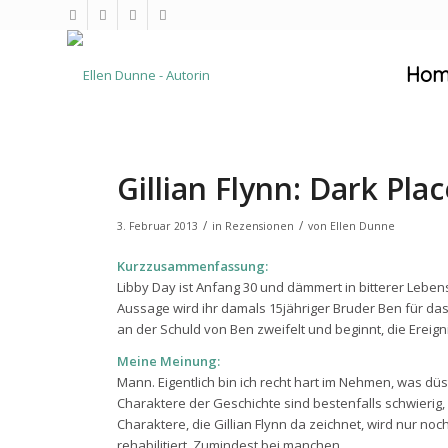
Hom
Gillian Flynn: Dark Pla
/
/
3. Februar 2013
in
Rezensionen
von
Ellen Dunne
Kurzzusammenfassung:
Libby Day ist Anfang 30 und dämmert in bitterer Leben
Aussage wird ihr damals 15jähriger Bruder Ben für das
an der Schuld von Ben zweifelt und beginnt, die Ereig
Meine Meinung:
Mann. Eigentlich bin ich recht hart im Nehmen, was dü
Charaktere der Geschichte sind bestenfalls schwierig,
Charaktere, die Gillian Flynn da zeichnet, wird nur no
rehabilitiert. Zumindest bei manchen.