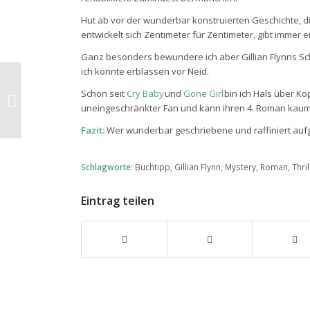
Hut ab vor der wunderbar konstruierten Geschichte, di
entwickelt sich Zentimeter für Zentimeter, gibt immer e
Ganz besonders bewundere ich aber Gillian Flynns Sch
ich könnte erblassen vor Neid.
Wie klingt WIE DU MIR? Ein
Schon seit
Cry Baby
und
Gone Girl
bin ich Hals über Kop
Soundtrack.
uneingeschränkter Fan und kann ihren 4. Roman kaum
Fazit:
Wer wunderbar geschriebene und raffiniert aufg
Schlagworte:
Buchtipp
,
Gillian Flynn
,
Mystery
,
Roman
,
Thril
Eintrag teilen