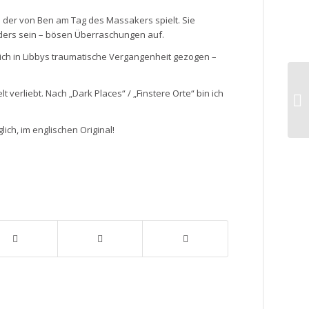
. der von Ben am Tag des Massakers spielt. Sie
 anders sein – bösen Überraschungen auf.
mich in Libbys traumatische Vergangenheit gezogen –
Bl
t verliebt. Nach „Dark Places“ / „Finstere Orte“ bin ich
23
ch, im englischen Original!