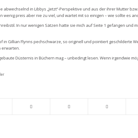
e abwechselnd in Libbys „Jetzt“-Perspektive und aus der ihrer Mutter bzw
in wenig preis aber nie zu viel, und wartet mit so einigen – wie sollte es
reibstil. In nur wenigen Sätzen hatte sie mich auf Seite 1 gefangen und 
f in Gillian Flynns pechschwarze, so originell und pointiert geschilderte Wel
 erwarten.
ebaute Düsternis in Büchern mag – unbedingt lesen. Wenn irgendwie mögli
ler