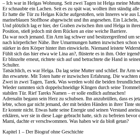
– Ich war in Helgas Wohnung. Seit zwei Tagen ist Helga meine Mutter.
Er schnaubte ein Lachen. Seit es zu spät war, wollten ihm ständig alle 
Er hatte die Tür zu Helgas Küche aufgestoßen, sein Inneres wie aus L
marineblauen Stoffhose abgewischt und ihn angesehen. Ein Lächeln, 
Und plötzlich lag er hier, der Graben zwischen ihm und Helga in ihrer
Position, stieß jedoch mit dem Rücken an eine weiche Barriere.
Da war noch jemand. Ein Arm lag schwer und besitzergreifend um sei
nach körperlicher Nähe. Ihre Umarmungen hatten inzwischen schon w
stärker in den Körper hinter ihm einwickeln. Niemand leistete Widers
Fühlt sich das hier etwa wie Lina an?, flüsterte es in ihm. Oder irgen
Er blinzelte erneut, richtete sich auf und betrachtete die Hand in sei
Schulter.
Tatsächlich, es war Helga. Da lag seine Mutter und schlief. Ihr Arm wa
ihn erwartete. Mit Toten hatte er inzwischen Erfahrung. Die wachten n
Zwei in zwei Tagen, Tarek. Was werden wohl die beiden freundliche
Wieder rammten sich doppelschneidige Klingen durch seine Trommelfell
stabilen Tür. Rief Tareks Namen – er solle endlich aufmachen!
Adrenalin begann sein Herz zu schubsen. Ihn anzubrüllen, dass es jet
lebte, schon gar nicht jemand, der mit beiden Händen in ihrer Tinte ste
Er konnte nicht. Etwas hatte seine Energie und seinen Verstand anei
erklären, wer sie in diese Lage gebracht hatte, sich zu befreien bev
Mami, dachte er verschwommen. Was haben wir da bloß getan?
Kapitel 1 – Der Biograf ohne Geschichte