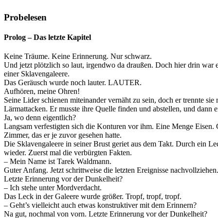
Probelesen
Prolog – Das letzte Kapitel
Keine Träume. Keine Erinnerung. Nur schwarz.
Und jetzt plötzlich so laut, irgendwo da draußen. Doch hier drin war
einer Sklavengaleere.
Das Geräusch wurde noch lauter. LAUTER.
Aufhören, meine Ohren!
Seine Lider schienen miteinander vernäht zu sein, doch er trennte sie
Lärmattacken. Er musste ihre Quelle finden und abstellen, und dann en
Ja, wo denn eigentlich?
Langsam verfestigten sich die Konturen vor ihm. Eine Menge Eisen. 
Zimmer, das er je zuvor gesehen hatte.
Die Sklavengaleere in seiner Brust geriet aus dem Takt. Durch ein 
wieder. Zuerst mal die verbürgten Fakten.
– Mein Name ist Tarek Waldmann.
Guter Anfang. Jetzt schrittweise die letzten Ereignisse nachvollziehe
Letzte Erinnerung vor der Dunkelheit?
– Ich stehe unter Mordverdacht.
Das Leck in der Galeere wurde größer. Tropf, tropf, tropf.
– Geht’s vielleicht auch etwas konstruktiver mit dem Erinnern?
Na gut, nochmal von vorn. Letzte Erinnerung vor der Dunkelheit?