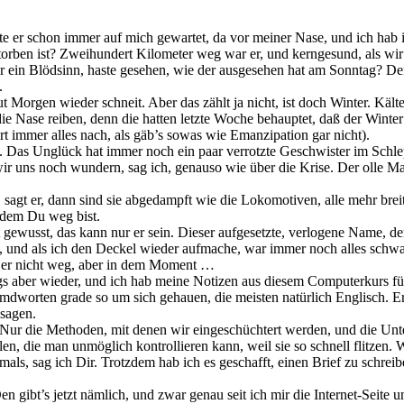
te er schon immer auf mich gewartet, da vor meiner Nase, und ich hab
orben ist? Zweihundert Kilometer weg war er, und kerngesund, als wir
für ein Blödsinn, haste gesehen, wie der ausgesehen hat am Sonntag? Der
.
 Morgen wieder schneit. Aber das zählt ja nicht, ist doch Winter. Kält
Nase reiben, denn die hatten letzte Woche behauptet, daß der Winter f
t immer alles nach, als gäb’s sowas wie Emanzipation gar nicht).
. Das Unglück hat immer noch ein paar verrotzte Geschwister im Schlepp
r uns noch wundern, sag ich, genauso wie über die Krise. Der olle Ma
k, sagt er, dann sind sie abgedampft wie die Lokomotiven, alle mehr bre
tdem Du weg bist.
 gewusst, das kann nur er sein. Dieser aufgesetzte, verlogene Name, d
, und als ich den Deckel wieder aufmache, war immer noch alles schwar
ar er nicht weg, aber in dem Moment …
s aber wieder, und ich hab meine Notizen aus diesem Computerkurs für
dworten grade so um sich gehauen, die meisten natürlich Englisch. Er 
 sagen.
 Nur die Methoden, mit denen wir eingeschüchtert werden, und die Unter
, die man unmöglich kontrollieren kann, weil sie so schnell flitzen. 
mals, sag ich Dir. Trotzdem hab ich es geschafft, einen Brief zu schrei
 gibt’s jetzt nämlich, und zwar genau seit ich mir die Internet-Seite 