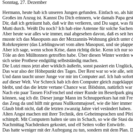
Sonntag, 27. Dezember
Hermann, heute hab ich unseren Jungen gefunden. Einfach so, als hät
Großes im Anzug ist. Kannst Du Dich erinnern, wie damals Papa gest
Dir, daß ich geträumt hab, daß wir ihn verlieren, und Du sagst, was 
Mutti durch. Weißt Du noch? Ich hab eine Antenne für solche Sachen
Aber heute war alles wie immer, mal abgesehen davon, daß es seit heut
musste ich das Masopusts aus der Mezzannin-Wohnung gleich unter die 
Rohrkrepierer (das Lieblingswort vom alten Masopust, und sie plapper
Aber ich sage, wenn schon Krise, dann richtig dicke. Kenn ich nur so
Töle an den Mülltonnen getroffen habe. Über diesen Winter werden wi
sich seine Prothese endgültig selbstständig machen.
Die Lutzi muss jetzt aber wirklich äußerln, sonst passiert ein Unglüc
Das war also der Höhepunkt des Tages. Der Rest war so wie alle, sei
Und dann taucht unser Junge vor mir im Computer auf. Ich hab sofort
auf dieser Welt. Vor Schreck hab ich den Computer gleich zugeklappt
bleibt, und das die letzte vertane Chance war. Blödsinn, natürlich w
Nach ein paar Tassen FixFenchel und einer Runde im Beserlpark ging
können, sag ich dir. Dieser junge Mann im Schnupperkurs hat mit Frem
das Zeug da und hilft mir genau Nullkommajosef, wie die hier immer
Glaub bloß nicht, daß die letzten zwanzig Jahre viel verändert haben.
Alten Angst machen mit ihrer Technik, den Geheimsprachen und Pfeilen
schimpft. Mit Computern halten sie uns in Schach, so wie die Stasi da
Nachmittag Nachdenken gekostet, und elf Seiten voller Entwürfe.
Das hatte weniger mit der Aufregung zu tun, sondern mit dem Plan. Den