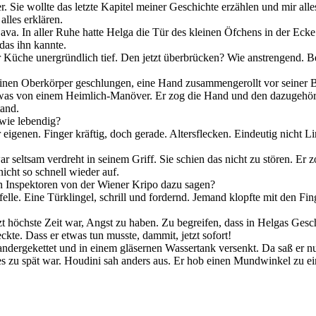
 Sie wollte das letzte Kapitel meiner Geschichte erzählen und mir alles
alles erklären.
ava. In aller Ruhe hatte Helga die Tür des kleinen Öfchens in der Ecke
das ihn kannte.
 Küche unergründlich tief. Den jetzt überbrücken? Wie anstrengend. Bess
nen Oberkörper geschlungen, eine Hand zusammengerollt vor seiner Bru
as von einem Heimlich-Manöver. Er zog die Hand und den dazugehörig
tand.
dwie lebendig?
ner eigenen. Finger kräftig, doch gerade. Altersflecken. Eindeutig nicht 
r seltsam verdreht in seinem Griff. Sie schien das nicht zu stören. Er 
icht so schnell wieder auf.
n Inspektoren von der Wiener Kripo dazu sagen?
e. Eine Türklingel, schrill und fordernd. Jemand klopfte mit den Fing
zt höchste Zeit war, Angst zu haben. Zu begreifen, dass in Helgas Ges
ckte. Dass er etwas tun musste, dammit, jetzt sofort!
nandergekettet und in einem gläsernen Wassertank versenkt. Da saß er 
or es zu spät war. Houdini sah anders aus. Er hob einen Mundwinkel zu e