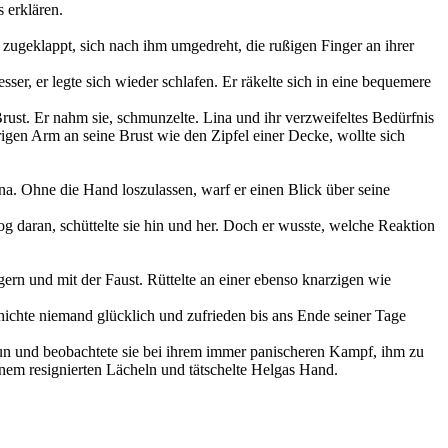
 erklären.
 zugeklappt, sich nach ihm umgedreht, die rußigen Finger an ihrer
er, er legte sich wieder schlafen. Er räkelte sich in eine bequemere
st. Er nahm sie, schmunzelte. Lina und ihr verzweifeltes Bedürfnis
en Arm an seine Brust wie den Zipfel einer Decke, wollte sich
Lina. Ohne die Hand loszulassen, warf er einen Blick über seine
zog daran, schüttelte sie hin und her. Doch er wusste, welche Reaktion
ern und mit der Faust. Rüttelte an einer ebenso knarzigen wie
chichte niemand glücklich und zufrieden bis ans Ende seiner Tage
nun und beobachtete sie bei ihrem immer panischeren Kampf, ihm zu
inem resignierten Lächeln und tätschelte Helgas Hand.