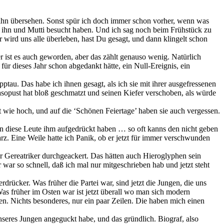
 ihn übersehen. Sonst spür ich doch immer schon vorher, wenn was
 ihn und Mutti besucht haben. Und ich sag noch beim Frühstück zu
 wird uns alle überleben, hast Du gesagt, und dann klingelt schon
er ist es auch geworden, aber das zählt genauso wenig. Natürlich
ür dieses Jahr schon abgedankt hätte, ein Null-Ereignis, ein
tau. Das habe ich ihnen gesagt, als ich sie mit ihrer ausgefressenen
sopust hat bloß geschmatzt und seinen Kiefer verschoben, als würde
it wie hoch, und auf die ‘Schönen Feiertage’ haben sie auch vergessen.
en diese Leute ihm aufgedrückt haben … so oft kanns den nicht geben
z. Eine Weile hatte ich Panik, ob er jetzt für immer verschwunden
 Gereatriker durchgeackert. Das hätten auch Hieroglyphen sein
war so schnell, daß ich mal nur mitgeschrieben hab und jetzt steht
drücker. Was früher die Partei war, sind jetzt die Jungen, die uns
Was früher im Osten war ist jetzt überall wo man sich modern
ben. Nichts besonderes, nur ein paar Zeilen. Die haben mich einen
unseres Jungen angeguckt habe, und das gründlich. Biograf, also