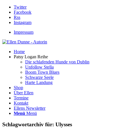
Twitter
Facebook
Rss
Instagram
Impressum
Home
Patsy Logan Reihe
Die schlafenden Hunde von Dublin
Unfollow Stella
Boom Town Blues
Schwarze Seele
Harte Landung
Shop
Über Ellen
Termine
Kontakt
Ellens Newsletter
Menü
Menü
Schlagwortarchiv für:
Ulysses