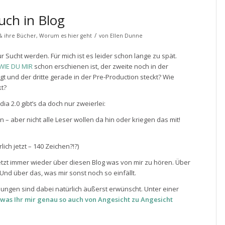
uch in Blog
/
 & ihre Bücher
,
Worum es hier geht
von
Ellen Dunne
 Sucht werden. Für mich ist es leider schon lange zu spät.
WIE DU MIR
schon erschienen ist, der zweite noch in der
 und der dritte gerade in der Pre-Production steckt? Wie
kt?
dia 2.0 gibt’s da doch nur zweierlei:
 – aber nicht alle Leser wollen da hin oder kriegen das mit!
ich jetzt – 140 Zeichen?!?)
etzt immer wieder über diesen Blog was von mir zu hören. Über
Und über das, was mir sonst noch so einfällt.
gen sind dabei natürlich äußerst erwünscht. Unter einer
, was Ihr mir genau so auch von Angesicht zu Angesicht