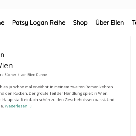
e
Patsy Logan Reihe
Shop
Über Ellen
T
en
Wien
/
hre Bücher
von
Ellen Dunne
ch es ja schon mal erwähnt: In meinem zweiten Roman kehren
den Rücken. Der größte Teil der Handlung spielt in Wien.
en Hauptstadt einfach schön zu den Geschehnissen passt. Und
de.
Weiterlesen