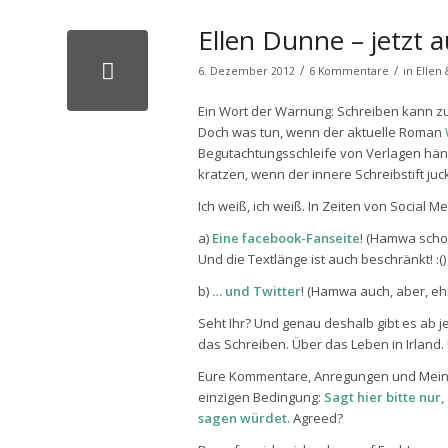
Ellen Dunne – jetzt a
/
/
6. Dezember 2012
6 Kommentare
in
Ellen
Ein Wort der Warnung: Schreiben kann zur
Doch was tun, wenn der aktuelle Roman
Begutachtungsschleife von Verlagen hängt
kratzen, wenn der innere Schreibstift juc
Ich weiß, ich weiß. In Zeiten von Social Me
a)
Eine
facebook-Fanseite
! (Hamwa schon
Und die Textlänge ist auch beschränkt! :()
b)
… und
Twitter
! (Hamwa auch, aber, ehrl
Seht Ihr? Und genau deshalb gibt es ab j
das Schreiben. Über das Leben in Irland. 
Eure Kommentare, Anregungen und Meinun
einzigen Bedingung:
Sagt hier bitte nur
sagen würdet.
Agreed?