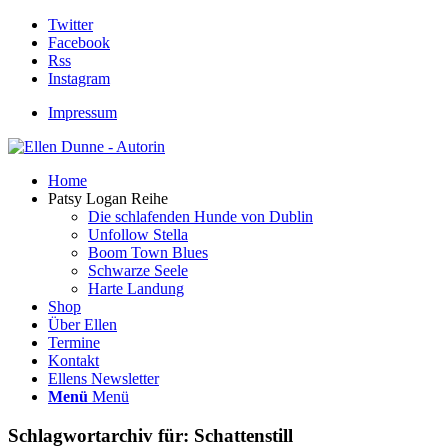
Twitter
Facebook
Rss
Instagram
Impressum
Home
Patsy Logan Reihe
Die schlafenden Hunde von Dublin
Unfollow Stella
Boom Town Blues
Schwarze Seele
Harte Landung
Shop
Über Ellen
Termine
Kontakt
Ellens Newsletter
Menü
Menü
Schlagwortarchiv für:
Schattenstill