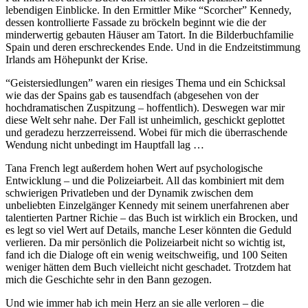
lebendigen Einblicke. In den Ermittler Mike “Scorcher” Kennedy,
dessen kontrollierte Fassade zu bröckeln beginnt wie die der
minderwertig gebauten Häuser am Tatort. In die Bilderbuchfamilie
Spain und deren erschreckendes Ende. Und in die Endzeitstimmung
Irlands am Höhepunkt der Krise.
“Geistersiedlungen” waren ein riesiges Thema und ein Schicksal
wie das der Spains gab es tausendfach (abgesehen von der
hochdramatischen Zuspitzung – hoffentlich). Deswegen war mir
diese Welt sehr nahe. Der Fall ist unheimlich, geschickt geplottet
und geradezu herzzerreissend. Wobei für mich die überraschende
Wendung nicht unbedingt im Hauptfall lag …
Tana French legt außerdem hohen Wert auf psychologische
Entwicklung – und die Polizeiarbeit. All das kombiniert mit dem
schwierigen Privatleben und der Dynamik zwischen dem
unbeliebten Einzelgänger Kennedy mit seinem unerfahrenen aber
talentierten Partner Richie – das Buch ist wirklich ein Brocken, und
es legt so viel Wert auf Details, manche Leser könnten die Geduld
verlieren. Da mir persönlich die Polizeiarbeit nicht so wichtig ist,
fand ich die Dialoge oft ein wenig weitschweifig, und 100 Seiten
weniger hätten dem Buch vielleicht nicht geschadet. Trotzdem hat
mich die Geschichte sehr in den Bann gezogen.
Und wie immer hab ich mein Herz an sie alle verloren – die