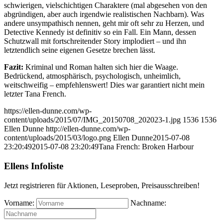
schwierigen, vielschichtigen Charaktere (mal abgesehen von den
abgründigen, aber auch irgendwie realistischen Nachbarn). Was
andere unsympathisch nennen, geht mir oft sehr zu Herzen, und
Detective Kennedy ist definitiv so ein Fall. Ein Mann, dessen
Schutzwall mit fortschreitender Story implodiert – und ihn
letztendlich seine eigenen Gesetze brechen lässt.
Fazit:
Kriminal und Roman halten sich hier die Waage.
Bedrückend, atmosphärisch, psychologisch, unheimlich,
weitschweifig – empfehlenswert! Dies war garantiert nicht mein
letzter Tana French.
https://ellen-dunne.com/wp-
content/uploads/2015/07/IMG_20150708_202023-1.jpg
1536
1536
Ellen Dunne
http://ellen-dunne.com/wp-
content/uploads/2015/03/logo.png
Ellen Dunne
2015-07-08
23:20:49
2015-07-08 23:20:49
Tana French: Broken Harbour
Ellens Infoliste
Jetzt registrieren für Aktionen, Leseproben, Preisausschreiben!
Vorname:
Nachname: