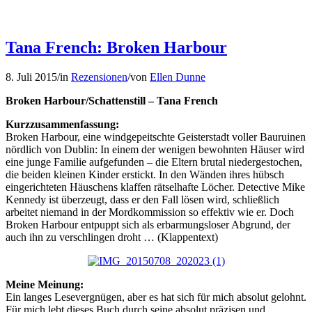
Tana French: Broken Harbour
8. Juli 2015
/
in
Rezensionen
/
von
Ellen Dunne
Broken Harbour/Schattenstill – Tana French
Kurzzusammenfassung:
Broken Harbour, eine windgepeitschte Geisterstadt voller Bauruinen
nördlich von Dublin: In einem der wenigen bewohnten Häuser wird
eine junge Familie aufgefunden – die Eltern brutal niedergestochen,
die beiden kleinen Kinder erstickt. In den Wänden ihres hübsch
eingerichteten Häuschens klaffen rätselhafte Löcher. Detective Mike
Kennedy ist überzeugt, dass er den Fall lösen wird, schließlich
arbeitet niemand in de
r Mordkommission so effektiv wie er. Doch
Broken Harbour entpuppt sich als erbarmungsloser Abgrund, der
auch ihn zu verschlingen droht … (Klappentext)
Meine Meinung:
Ein langes Lesevergnügen, aber es hat sich für mich absolut gelohnt.
Für mich lebt dieses Buch durch seine absolut präzisen und