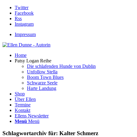
Twitter
Facebook
Rss
Instagram
Impressum
Home
Patsy Logan Reihe
Die schlafenden Hunde von Dublin
Unfollow Stella
Boom Town Blues
Schwarze Seele
Harte Landung
Shop
Über Ellen
Termine
Kontakt
Ellens Newsletter
Menü
Menü
Schlagwortarchiv für:
Kalter Schmerz