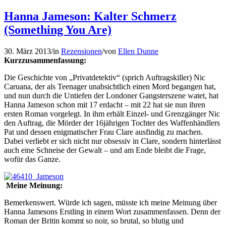
Hanna Jameson: Kalter Schmerz
(Something You Are)
30. März 2013
/
in
Rezensionen
/
von
Ellen Dunne
Kurzzusammenfassung:
Die Geschichte von „Privatdetektiv“ (sprich Auftragskiller) Nic
Caruana, der als Teenager unabsichtlich einen Mord begangen hat,
und nun durch die Untiefen der Londoner Gangsterszene watet, hat
Hanna Jameson schon mit 17 erdacht – mit 22 hat sie nun ihren
ersten Roman vorgelegt. In ihm erhält Einzel- und Grenzgänger Nic
den Auftrag, die Mörder der 16jährigen Tochter des Waffenhändlers
Pat und dessen enigmatischer Frau Clare ausfindig zu machen.
Dabei verliebt er sich nicht nur obsessiv in Clare, sondern hinterlässt
auch eine Schneise der Gewalt – und am Ende bleibt die Frage,
wofür das Ganze.
Meine Meinung:
Bemerkenswert. Würde ich sagen, müsste ich meine Meinung über
Hanna Jamesons Erstling in einem Wort zusammenfassen. Denn der
Roman der Britin kommt so noir, so brutal, so blutig und