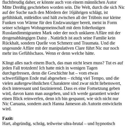
fluchfreudig daher, er könnte auch von einem männlichen Autor
Mitte Dreißig geschrieben worden sein. Die Welt, durch die sich Nic
auf der Suche nach den Mördern der 16jährigen schlägt, ist
gefühlskalt, mitleidlos und hält zwischen all der Trübnis nur kleine
Funken von Wärme für den Endzwanziger bereit, meist in Form
seiner schrägen Wohngemeinschaft mit dem folterlustigen
Russlandimmigranten Mark oder der noch unklaren Affäre mit der
drogenabhängigen Daisy . Natürlich ist auch seine Familie kein
Rückhalt, sondern Quelle von Schmerz und Traumata. Und die
ungesunde Affäre mit der manipulativen Clare führt Nic nur noch
mehr ins Gefühlschaos. Wenn er denn welche hätte.
Klingt alles nach einem Buch, das man nicht lesen muss? Tut es auf
jeden Fall trotzdem! Ich hatte mich in wenigen Tagen
durchgefressen, denn die Geschichte hat – vom etwas
schwerfälligen Ende mal abgesehen – richtig viel Tempo, und die
vielen außergewöhnlichen Charaktere sind zwar nicht liebenswert,
doch interessant und faszinierend. Dass es eine Fortsetzung geben
wird, davon kann man ausgehen, und ich werde garantiert wieder
einen Blick reinwerfen, denn ich bin gespannt, wie sich nicht nur
Nic Caruana, sondern auch Hanna Jameson als Autorin entwickeln
wird.
Fazit:
Hart, abgründig, schräg, teilweise ultra-brutal – und hypnotisch