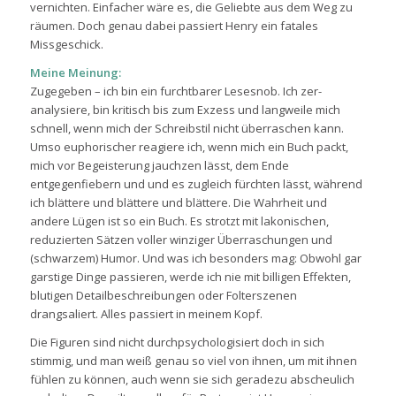
vernichten. Einfacher wäre es, die Geliebte aus dem Weg zu
räumen. Doch genau dabei passiert Henry ein fatales
Missgeschick.
Meine Meinung:
Zugegeben – ich bin ein furchtbarer Lesesnob. Ich zer-
analysiere, bin kritisch bis zum Exzess und langweile mich
schnell, wenn mich der Schreibstil nicht überraschen kann.
Umso euphorischer reagiere ich, wenn mich ein Buch packt,
mich vor Begeisterung jauchzen lässt, dem Ende
entgegenfiebern und und es zugleich fürchten lässt, während
ich blättere und blättere und blättere. Die Wahrheit und
andere Lügen ist so ein Buch. Es strotzt mit lakonischen,
reduzierten Sätzen voller winziger Überraschungen und
(schwarzem) Humor. Und was ich besonders mag: Obwohl gar
garstige Dinge passieren, werde ich nie mit billigen Effekten,
blutigen Detailbeschreibungen oder Folterszenen
drangsaliert. Alles passiert in meinem Kopf.
Die Figuren sind nicht durchpsychologisiert doch in sich
stimmig, und man weiß genau so viel von ihnen, um mit ihnen
fühlen zu können, auch wenn sie sich geradezu abscheulich