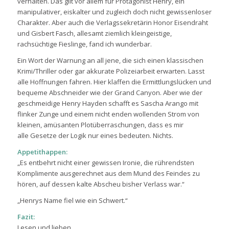
verhalten. Das gilt vor allem für Protagonist Henry, ein
manipulativer, eiskalter und zugleich doch nicht gewissenloser
Charakter. Aber auch die Verlagssekretärin Honor Eisendraht
und Gisbert Fasch, allesamt ziemlich kleingeistige,
rachsüchtige Fieslinge, fand ich wunderbar.
Ein Wort der Warnung an all jene, die sich einen klassischen
Krimi/Thriller oder gar akkurate Polizeiarbeit erwarten. Lasst
alle Hoffnungen fahren. Hier klaffen die Ermittlungslücken und
bequeme Abschneider wie der Grand Canyon. Aber wie der
geschmeidige Henry Hayden schafft es Sascha Arango mit
flinker Zunge und einem nicht enden wollenden Strom von
kleinen, amüsanten Plotüberraschungen, dass es mir
alle Gesetze der Logik nur eines bedeuten. Nichts.
Appetithappen:
„Es entbehrt nicht einer gewissen Ironie, die rührendsten
Komplimente ausgerechnet aus dem Mund des Feindes zu
hören, auf dessen kalte Abscheu bisher Verlass war.“
„Henrys Name fiel wie ein Schwert.“
Fazit:
Lesen und lieben.