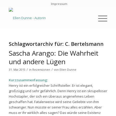
Impressum
Schlagwortarchiv für:
C. Bertelsmann
Sascha Arango: Die Wahrheit
und andere Lügen
/
/
31. Mai 2015
in
Rezensionen
von
Ellen Dunne
Kurzzusammenfassung:
Henry ist ein erfolgreicher Schriftsteller. Er ist elegant,
großzügig und sehr gefährlich. Denn Henry ist ein skrupelloser
Hochstapler, der sich ein überaus angenehmes Leben
geschaffen hat. Fatalerweise wird seine Geliebte von ihm
schwanger. Nun müsste er seiner Frau alles erzählen. Aber
muss er ihr wirklich alles sagen? Das würde seine Existenz