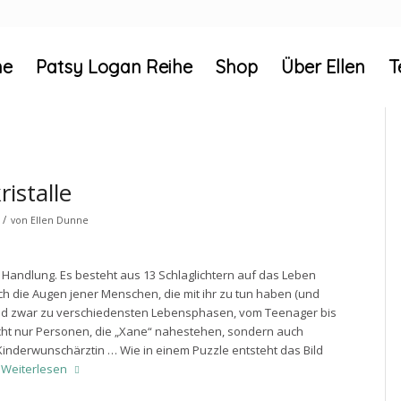
e
Patsy Logan Reihe
Shop
Über Ellen
T
istalle
/
von
Ellen Dunne
Handlung. Es besteht aus 13 Schlaglichtern auf das Leben
ch die Augen jener Menschen, die mit ihr zu tun haben (und
), und zwar zu verschiedensten Lebensphasen, vom Teenager bis
nicht nur Personen, die „Xane“ nahestehen, sondern auch
 Kinderwunschärztin … Wie in einem Puzzle entsteht das Bild
.
Weiterlesen